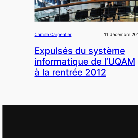
Camille Carpentier
11 décembre 20
Expulsés du système
informatique de l’UQAM
à la rentrée 2012