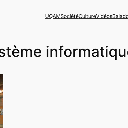
UQAM
Société
Culture
Vidéos
Balad
stème informatiqu