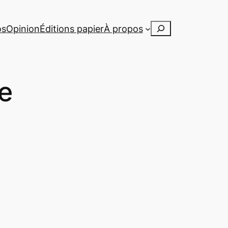
Rechercher
os
Opinion
Éditions papier
À propos
e