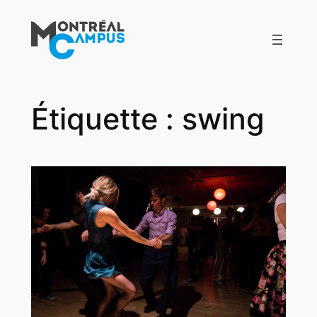
Aller
au
contenu
Étiquette :
swing