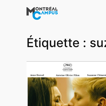
Aller
au
contenu
Étiquette :
su