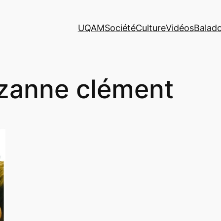
UQAM
Société
Culture
Vidéos
Balad
zanne clément