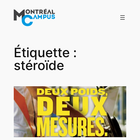
Aller
au
contenu
Étiquette :
stéroïde