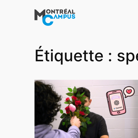
Aller
au
contenu
Étiquette :
sp