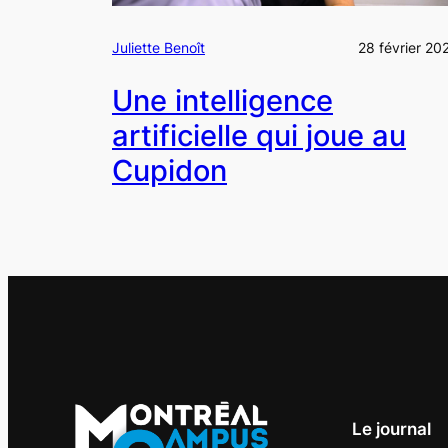
Juliette Benoît
28 février 20
Une intelligence
artificielle qui joue au
Cupidon
Le journal