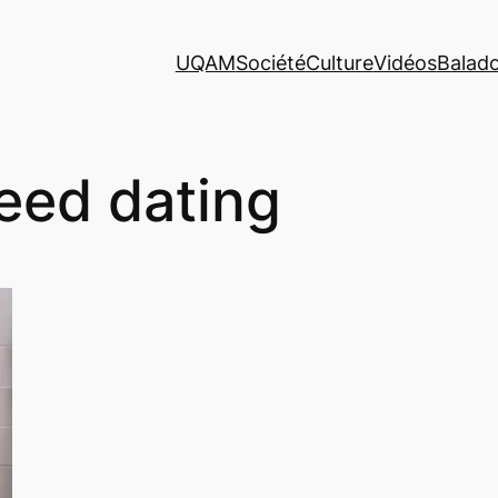
UQAM
Société
Culture
Vidéos
Balad
eed dating