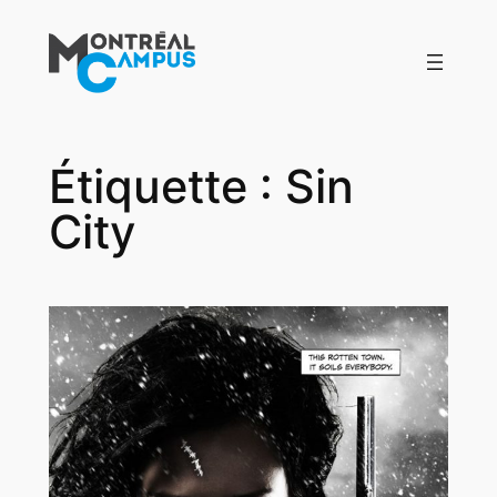
Aller
au
contenu
Étiquette :
Sin
City