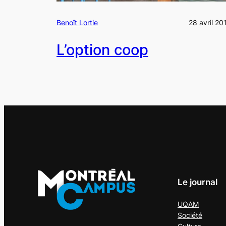
Benoît Lortie
28 avril 20
L’option coop
Le journal
UQAM
Société