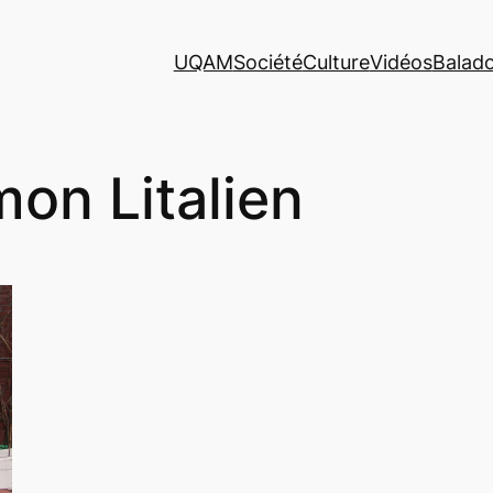
UQAM
Société
Culture
Vidéos
Balad
mon Litalien