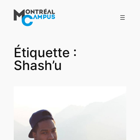
Aller
au
contenu
Étiquette :
Shash’u