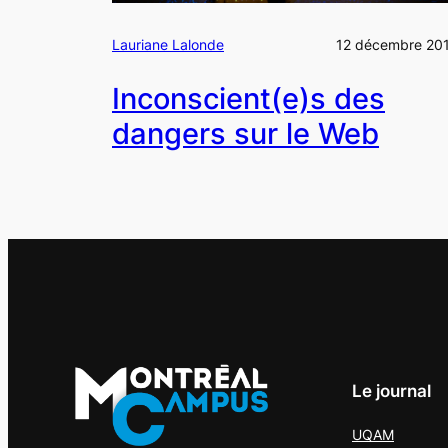
Lauriane Lalonde
12 décembre 20
Inconscient(e)s des
dangers sur le Web
Le journal
UQAM