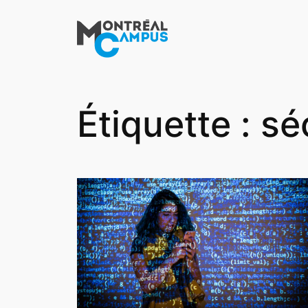
Aller
au
contenu
Étiquette :
sé