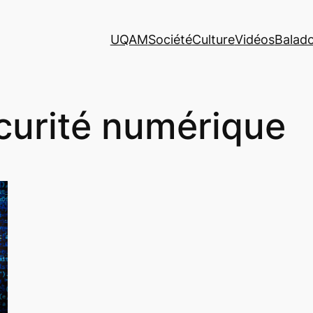
UQAM
Société
Culture
Vidéos
Balad
curité numérique