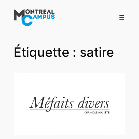
Aller
au
contenu
Étiquette :
satire