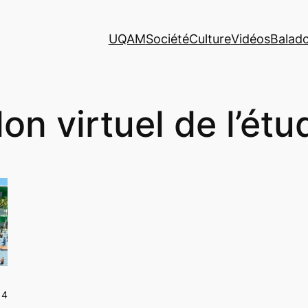
UQAM
Société
Culture
Vidéos
Balad
lon virtuel de l’étu
14