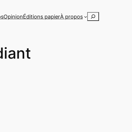
Rechercher
os
Opinion
Éditions papier
À propos
diant