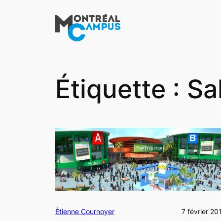
Aller
au
contenu
Étiquette :
Sa
Étienne Cournoyer
7 février 20