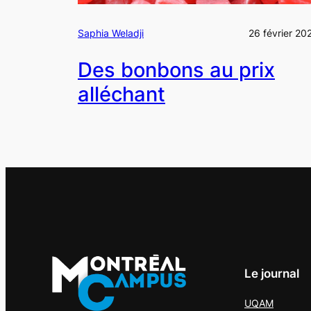
Saphia Weladji
26 février 20
Des bonbons au prix
alléchant
Le journal
UQAM