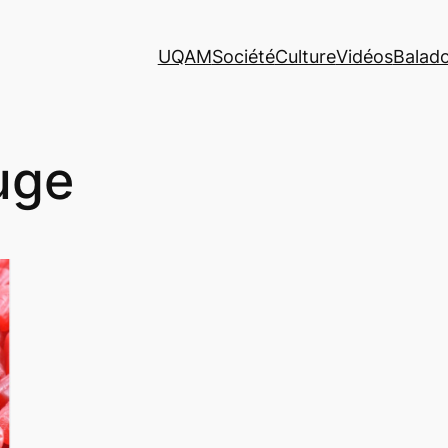
UQAM
Société
Culture
Vidéos
Balad
uge