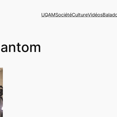
UQAM
Société
Culture
Vidéos
Balad
antom