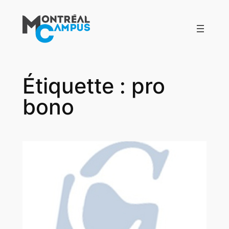
Aller
au
contenu
Étiquette :
pro
bono