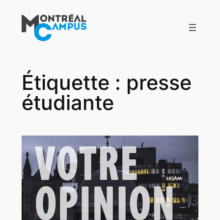
Aller
au
contenu
Étiquette :
presse
étudiante