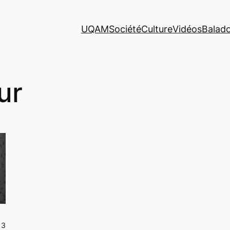
UQAM
Société
Culture
Vidéos
Balad
ur
13