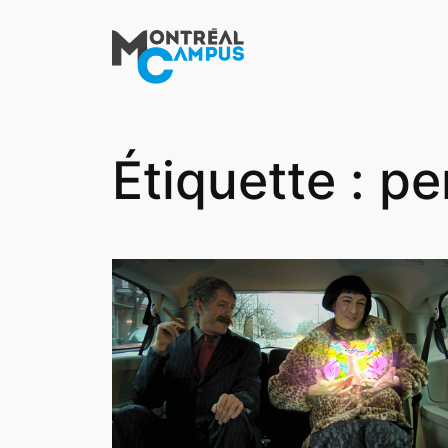
Aller
au
contenu
Étiquette :
pe