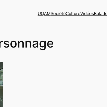
UQAM
Société
Culture
Vidéos
Balad
rsonnage