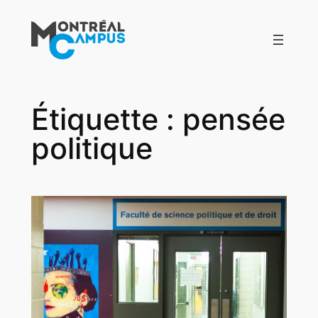
Aller
au
contenu
Étiquette :
pensée
politique