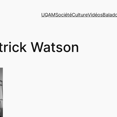
UQAM
Société
Culture
Vidéos
Balad
trick Watson