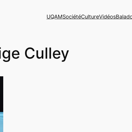
UQAM
Société
Culture
Vidéos
Balad
ige Culley