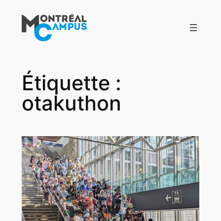
Aller
au
contenu
Étiquette :
otakuthon