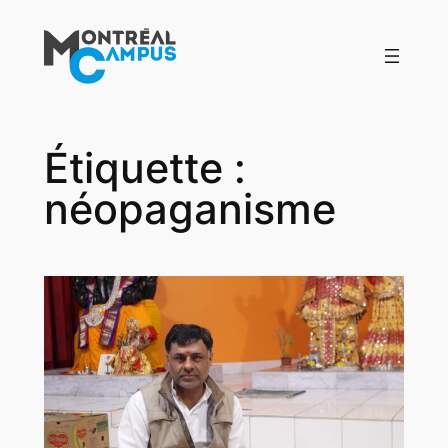
Aller
au
contenu
Étiquette :
néopaganisme