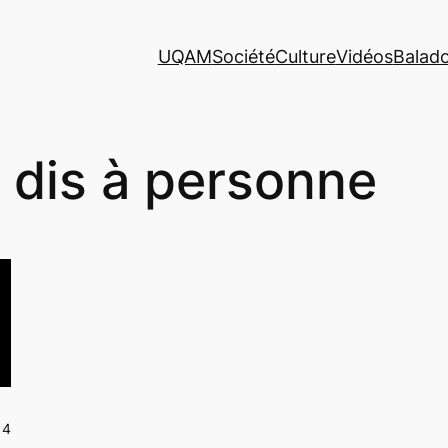
UQAM
Société
Culture
Vidéos
Balad
 dis à personne
14