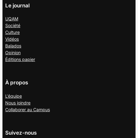
Le journal
UQAM
Société
Culture
Vidéos
Balados
Opinion
Éditions papier
À propos
L’équipe
Nous joindre
Collaborer au
Campus
Suivez-nous