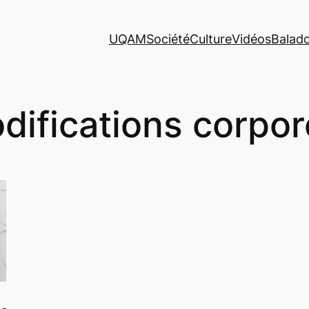
UQAM
Société
Culture
Vidéos
Balad
difications corpor