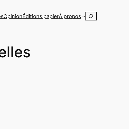
Rechercher
os
Opinion
Éditions papier
À propos
elles