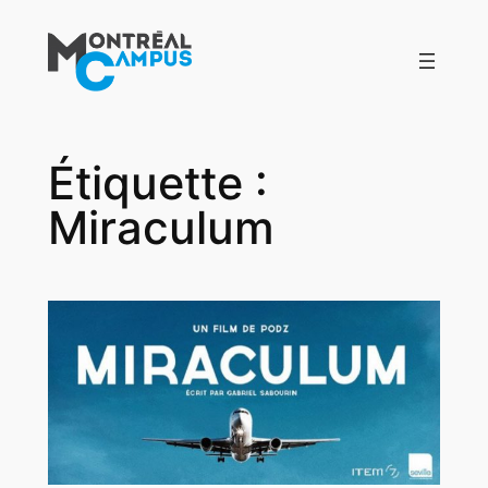
Aller
au
contenu
Étiquette :
Miraculum