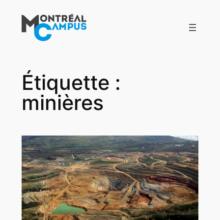
Aller
au
contenu
Étiquette :
minières