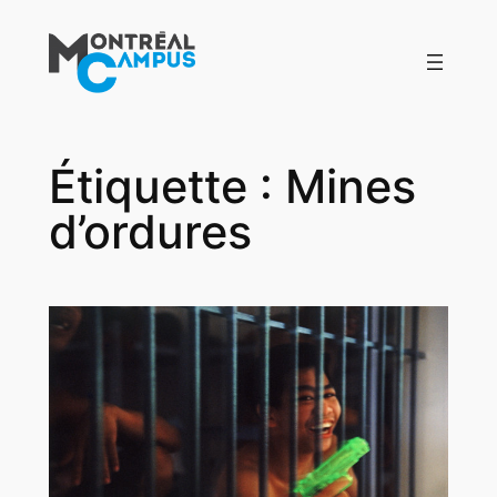
Aller
au
contenu
Étiquette :
Mines
d’ordures