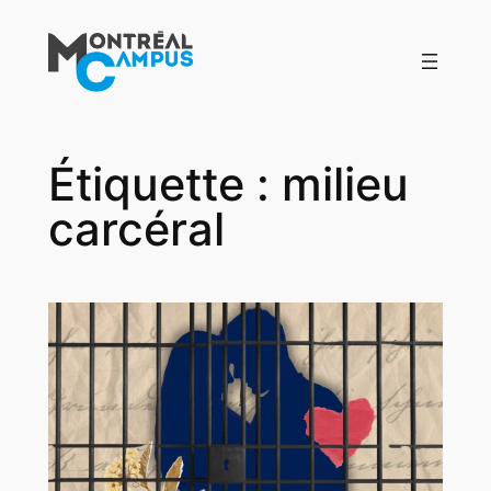
Aller
au
contenu
Étiquette :
milieu
carcéral