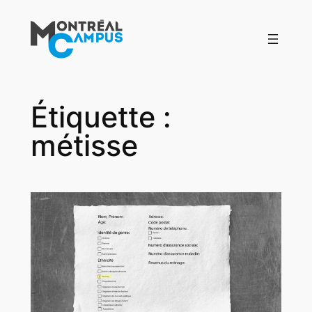
Aller
au
contenu
Étiquette :
métisse