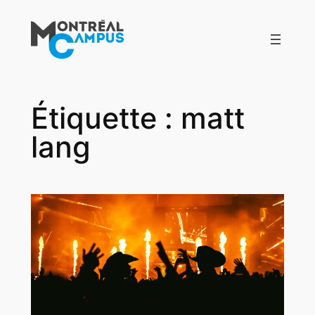
Aller
au
contenu
Étiquette :
matt
lang