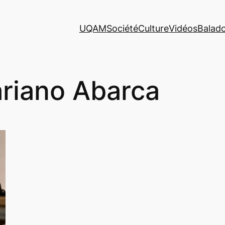
UQAM
Société
Culture
Vidéos
Balad
riano Abarca