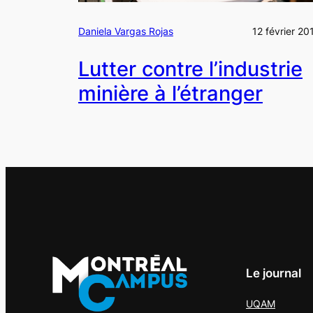
Daniela Vargas Rojas
12 février 20
Lutter contre l’industrie
minière à l’étranger
Le journal
UQAM