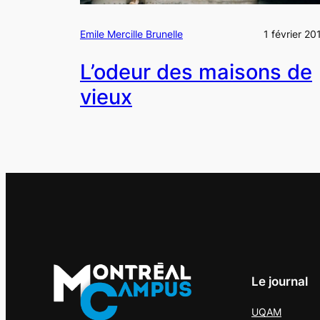
Emile Mercille Brunelle
1 février 20
L’odeur des maisons de
vieux
Le journal
UQAM