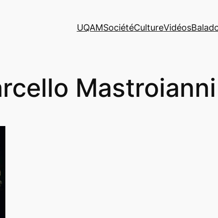
UQAM
Société
Culture
Vidéos
Balad
rcello Mastroianni