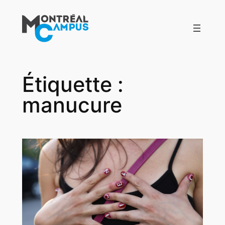
Aller
au
contenu
Étiquette :
manucure