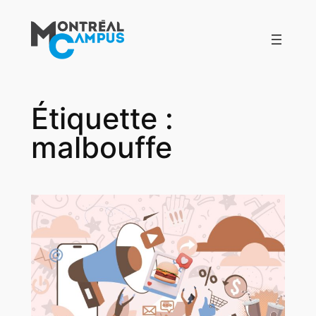
Aller
au
contenu
Étiquette :
malbouffe