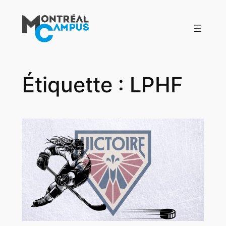
Aller
au
contenu
Étiquette :
LPHF