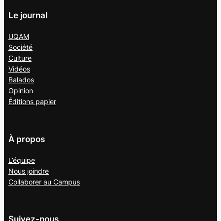
Le journal
UQAM
Société
Culture
Vidéos
Balados
Opinion
Éditions papier
À propos
L’équipe
Nous joindre
Collaborer au
Campus
Suivez-nous