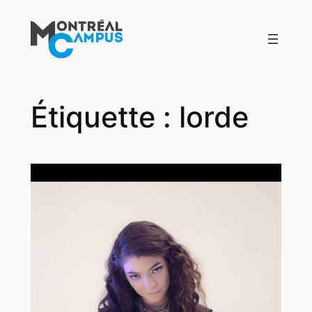
Aller
au
contenu
Étiquette :
lorde