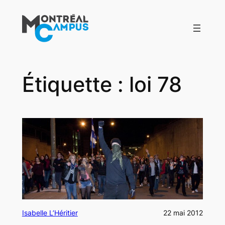
Aller
au
contenu
Étiquette :
loi 78
Isabelle L’Héritier
22 mai 2012