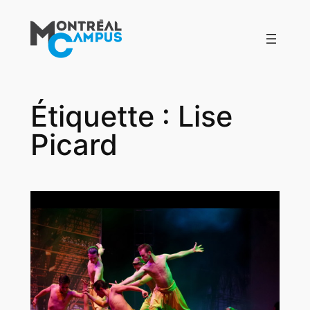
Aller
au
contenu
Étiquette :
Lise
Picard