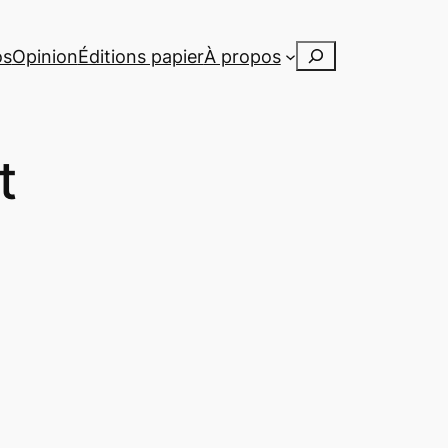
Rechercher
os
Opinion
Éditions papier
À propos
t