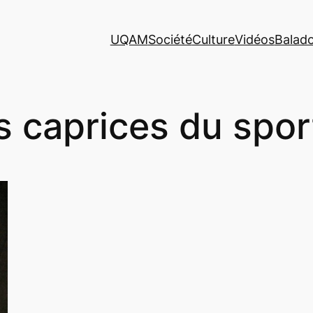
UQAM
Société
Culture
Vidéos
Balad
s caprices du spor