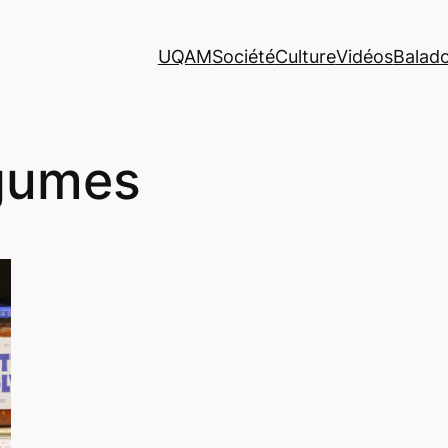
UQAM
Société
Culture
Vidéos
Balad
gumes