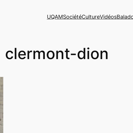
UQAM
Société
Culture
Vidéos
Balad
a clermont-dion