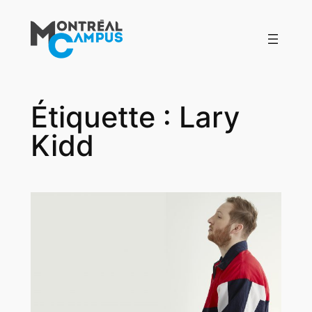
Aller
au
contenu
Étiquette :
Lary
Kidd