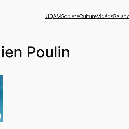
UQAM
Société
Culture
Vidéos
Balad
lien Poulin