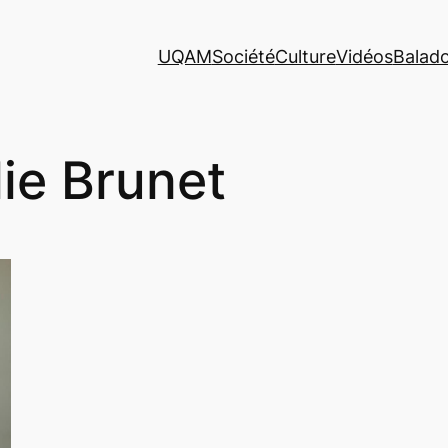
UQAM
Société
Culture
Vidéos
Balad
lie Brunet