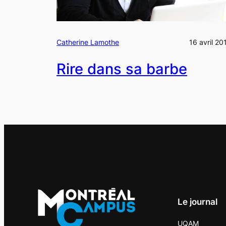
Catherine Lamothe
16 avril 20
Rire dans sa barbe
Le journal
UQAM