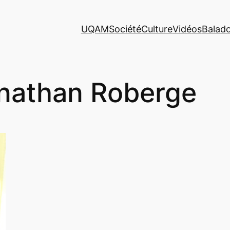
UQAM
Société
Culture
Vidéos
Balad
nathan Roberge