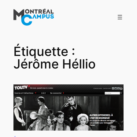
Aller
au
contenu
Étiquette :
Jérôme Héllio