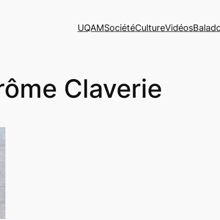
UQAM
Société
Culture
Vidéos
Balad
rôme Claverie