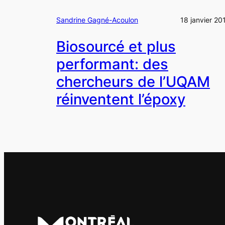
Sandrine Gagné-Acoulon
18 janvier 20
Biosourcé et plus
performant: des
chercheurs de l’UQAM
réinventent l’époxy