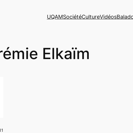
UQAM
Société
Culture
Vidéos
Balad
rémie Elkaïm
11